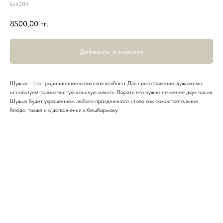
kon006
8500,00
тг.
Добавить в корзину
Шужык - это традиционная казахская колбаса. Для приготовления шужыка мы
используем только чистую конскую мякоть. Варить его нужно не менее двух часов.
Шужык будет украшением любого праздничного стола как самостоятельное
блюдо, также и в дополнении к бешбармаку.