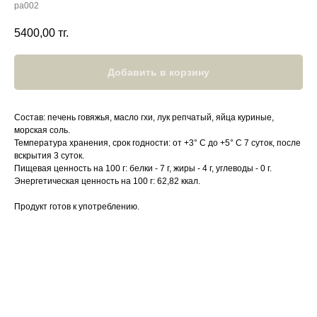
pa002
5400,00
тг.
Добавить в корзину
Состав: печень говяжья, масло гхи, лук репчатый, яйца куриные,
морская соль.
Температура хранения, срок годности: от +3° С до +5° С 7 суток, после
вскрытия 3 суток.
Пищевая ценность на 100 г: белки - 7 г, жиры - 4 г, углеводы - 0 г.
Энергетическая ценность на 100 г: 62,82 ккал.
Продукт готов к употреблению.